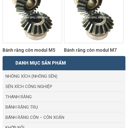
Bánh răng côn modul M5
Bánh răng côn modul M7
DANH MỤC SẢN PHẨM
NHÔNG XÍCH (NHÔNG SÊN)
SÊN XÍCH CÔNG NGHIỆP
THANH RĂNG
BÁNH RĂNG TRỤ
BÁNH RĂNG CÔN – CÔN XOẮN
KHỚP NỐI