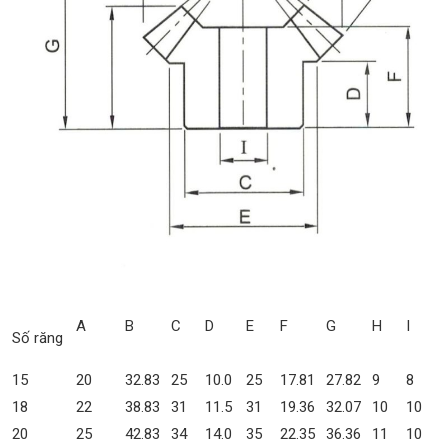
A
B
C
D
E
F
G
H
I
Số răng
15
20
32.83
25
10.0
25
17.81
27.82
9
8
18
22
38.83
31
11.5
31
19.36
32.07
10
10
20
25
42.83
34
14.0
35
22.35
36.36
11
10