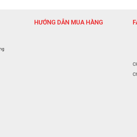
HƯỚNG DẪN MUA HÀNG
F
ng
C
C