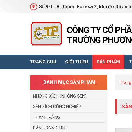
Số 9-TT8, đường Foresa 2, khu đô thị sinh
CÔNG TY CỔ PH
TRƯỜNG PHƯƠNG
TRANG CHỦ
GIỚI THIỆU
SẢN PHẨM
T
DANH MỤC SẢN PHẨM
Trang
NHÔNG XÍCH (NHÔNG SÊN)
SẢN
SÊN XÍCH CÔNG NGHIỆP
THANH RĂNG
BÁNH RĂNG TRỤ