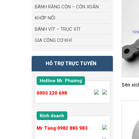
BÁNH RĂNG CÔN – CÔN XOẮN
KHỚP NỐI
BÁNH VÍT – TRỤC VÍT
GIA CÔNG CƠ KHÍ
HỖ TRỢ TRỰC TUYẾN
Hotline Mr. Phương
Sên xíc
0903 220 698
Kinh doanh
Mr Tùng 0982 885 983