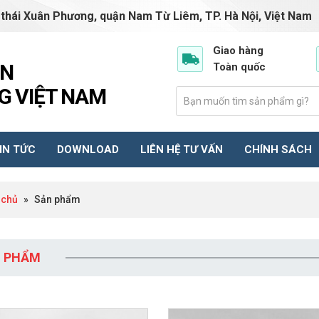
 thái Xuân Phương, quận Nam Từ Liêm, TP. Hà Nội, Việt Nam
truongphuongvn01@gm
Giao hàng
ẦN
Toàn quốc
 VIỆT NAM
IN TỨC
DOWNLOAD
LIÊN HỆ TƯ VẤN
CHÍNH SÁCH
 chủ
»
Sản phẩm
 PHẨM