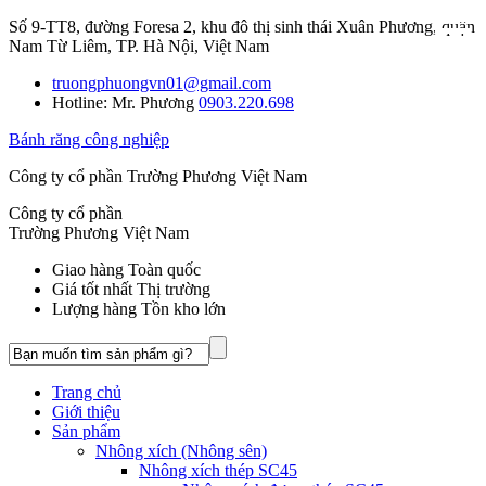
Số 9-TT8, đường Foresa 2, khu đô thị sinh thái Xuân Phương, quận
Nam Từ Liêm, TP. Hà Nội, Việt Nam
truongphuongvn01@gmail.com
Hotline: Mr. Phương
0903.220.698
Bánh răng công nghiệp
Công ty cổ phần Trường Phương Việt Nam
Công ty cổ phần
Trường Phương Việt Nam
Giao hàng Toàn quốc
Giá tốt nhất Thị trường
Lượng hàng Tồn kho lớn
Trang chủ
Giới thiệu
Sản phẩm
Nhông xích (Nhông sên)
Nhông xích thép SC45