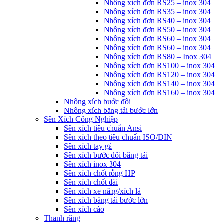
Nhông xích đơn RS25 – inox 304
Nhông xích đơn RS35 – inox 304
Nhông xích đơn RS40 – inox 304
Nhông xích đơn RS50 – inox 304
Nhông xích đơn RS60 – inox 304
Nhông xích đơn RS60 – inox 304
Nhông xích đơn RS80 – Inox 304
Nhông xích đơn RS100 – inox 304
Nhông xích đơn RS120 – inox 304
Nhông xích đơn RS140 – inox 304
Nhông xích đơn RS160 – inox 304
Nhông xích bước đôi
Nhông xích băng tải bước lớn
Sên Xích Công Nghiệp
Sên xích tiêu chuẩn Ansi
Sên xích theo tiêu chuẩn ISO/DIN
Sên xích tay gá
Sên xích bước đôi băng tải
Sên xích inox 304
Sên xích chốt rỗng HP
Sên xích chốt dài
Sên xích xe nâng/xích lá
Sên xích băng tải bước lớn
Sên xích cào
Thanh răng