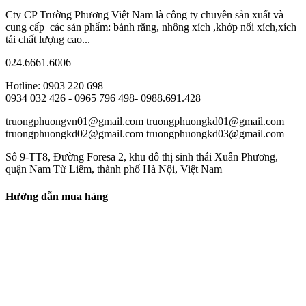
Cty CP Trường Phương Việt Nam là công ty chuyên sản xuất và
cung cấp các sản phẩm: bánh răng, nhông xích ,khớp nối xích,xích
tải chất lượng cao...
024.6661.6006
Hotline: 0903 220 698
0934 032 426 - 0965 796 498- 0988.691.428
truongphuongvn01@gmail.com truongphuongkd01@gmail.com
truongphuongkd02@gmail.com truongphuongkd03@gmail.com
Số 9-TT8, Đường Foresa 2, khu đô thị sinh thái Xuân Phương,
quận Nam Từ Liêm, thành phố Hà Nội, Việt Nam
Hướng dẫn mua hàng