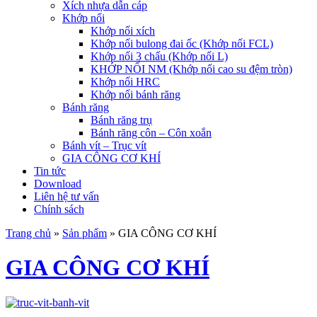
Xích nhựa dẫn cáp
Khớp nối
Khớp nối xích
Khớp nối bulong đai ốc (Khớp nối FCL)
Khớp nối 3 chấu (Khớp nối L)
KHỚP NỐI NM (Khớp nối cao su đệm tròn)
Khớp nối HRC
Khớp nối bánh răng
Bánh răng
Bánh răng trụ
Bánh răng côn – Côn xoắn
Bánh vít – Trục vít
GIA CÔNG CƠ KHÍ
Tin tức
Download
Liên hệ tư vấn
Chính sách
Trang chủ
»
Sản phẩm
»
GIA CÔNG CƠ KHÍ
GIA CÔNG CƠ KHÍ