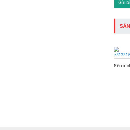
SẢN
Sên xíc