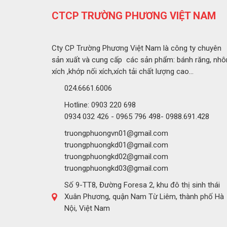
CTCP TRƯỜNG PHƯƠNG VIỆT NAM
Cty CP Trường Phương Việt Nam là công ty chuyên
sản xuất và cung cấp các sản phẩm: bánh răng, nhô
xích ,khớp nối xích,xích tải chất lượng cao...
024.6661.6006
Hotline: 0903 220 698
0934 032 426 - 0965 796 498- 0988.691.428
truongphuongvn01@gmail.com
truongphuongkd01@gmail.com
truongphuongkd02@gmail.com
truongphuongkd03@gmail.com
Số 9-TT8, Đường Foresa 2, khu đô thị sinh thái
Xuân Phương, quận Nam Từ Liêm, thành phố Hà
Nội, Việt Nam