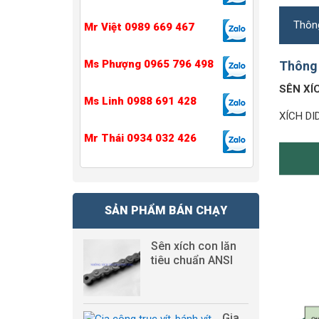
Thông
Mr Việt 0989 669 467
Ms Phượng 0965 796 498
Thông 
SÊN XÍ
Ms Linh 0988 691 428
XÍCH D
Mr Thái 0934 032 426
SẢN PHẨM BÁN CHẠY
Sên xích con lăn
tiêu chuẩn ANSI
Gia