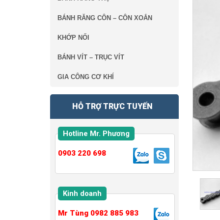
BÁNH RĂNG CÔN – CÔN XOẮN
KHỚP NỐI
BÁNH VÍT – TRỤC VÍT
GIA CÔNG CƠ KHÍ
HỖ TRỢ TRỰC TUYẾN
Hotline Mr. Phương
0903 220 698
Kinh doanh
Mr Tùng 0982 885 983