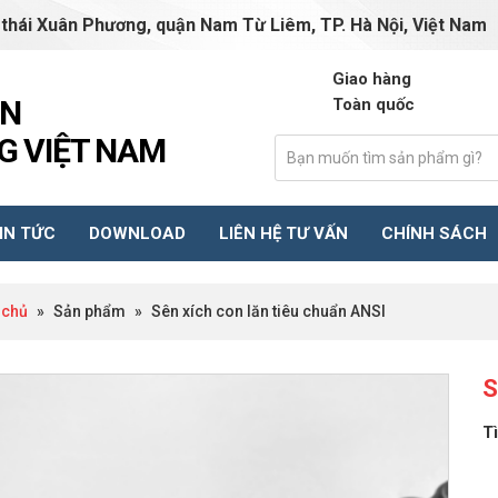
 thái Xuân Phương, quận Nam Từ Liêm, TP. Hà Nội, Việt Nam
truongphuongvn01@gm
Giao hàng
ẦN
Toàn quốc
 VIỆT NAM
IN TỨC
DOWNLOAD
LIÊN HỆ TƯ VẤN
CHÍNH SÁCH
 chủ
»
Sản phẩm
»
Sên xích con lăn tiêu chuẩn ANSI
S
T