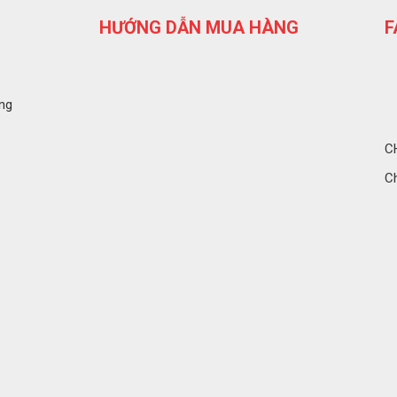
HƯỚNG DẪN MUA HÀNG
F
ng
C
C