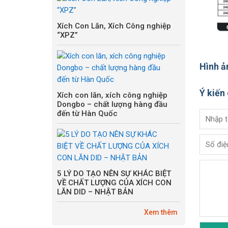
Xích Con Lăn, Xích Công nghiệp
“XPZ”
Hình ả
Ý kiến
Xích con lăn, xích công nghiệp
Dongbo – chất lượng hàng đầu
đến từ Hàn Quốc
5 LÝ DO TẠO NÊN SỰ KHÁC BIỆT
VỀ CHẤT LƯỢNG CỦA XÍCH CON
LĂN DID – NHẬT BẢN
Xem thêm