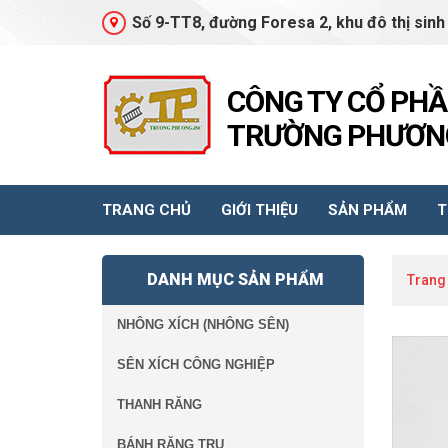
Số 9-TT8, đường Foresa 2, khu đô thị sinh
CÔNG TY CỔ PH
TRƯỜNG PHƯƠNG
TRANG CHỦ
GIỚI THIỆU
SẢN PHẨM
T
DANH MỤC SẢN PHẨM
Trang
NHÔNG XÍCH (NHÔNG SÊN)
SÊN XÍCH CÔNG NGHIỆP
THANH RĂNG
BÁNH RĂNG TRỤ