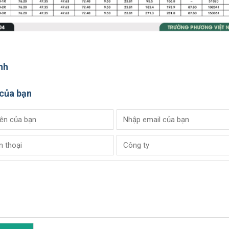
nh
 của bạn