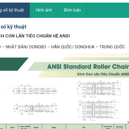
 số kỹ thuật
Hình ảnh
Bình luận
số kỹ thuật
CH CON LĂN TIÊU CHUẨN HỆ ANSI
ID – NHẬT BẢN/ DONGBO – HÀN QUỐC/ DONGHUA – TRUNG QUỐC.