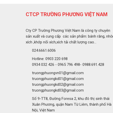
CTCP TRƯỜNG PHƯƠNG VIỆT NAM
Cty CP Trường Phương Việt Nam là công ty chuyên
sản xuất và cung cấp các sản phẩm: bánh răng, nhô
xích ,khớp nối xích,xích tải chất lượng cao...
024.6661.6006
Hotline: 0903 220 698
0934 032 426 - 0965 796 498- 0988.691.428
truongphuongvn01@gmail.com
truongphuongkd01@gmail.com
truongphuongkd02@gmail.com
truongphuongkd03@gmail.com
Số 9-TT8, Đường Foresa 2, khu đô thị sinh thái
Xuân Phương, quận Nam Từ Liêm, thành phố Hà
Nội, Việt Nam