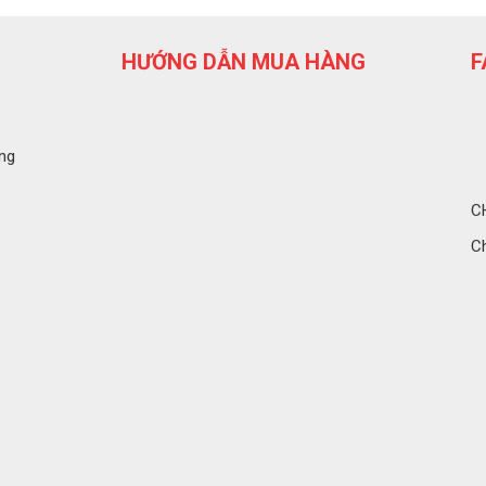
HƯỚNG DẪN MUA HÀNG
F
ng
C
C