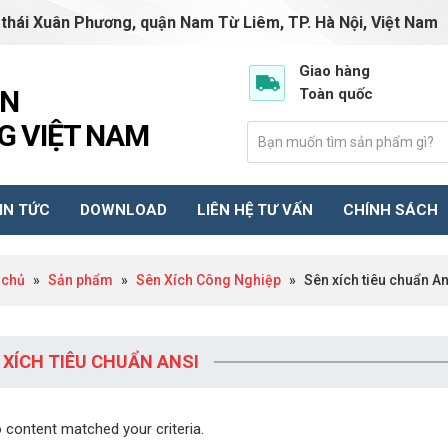
 thái Xuân Phương, quận Nam Từ Liêm, TP. Hà Nội, Việt Nam
truongphuongvn01@gm
Giao hàng
ẦN
Toàn quốc
 VIỆT NAM
IN TỨC
DOWNLOAD
LIÊN HỆ TƯ VẤN
CHÍNH SÁCH
 chủ
»
Sản phẩm
»
Sên Xích Công Nghiệp
»
Sên xích tiêu chuẩn An
 XÍCH TIÊU CHUẨN ANSI
o content matched your criteria.