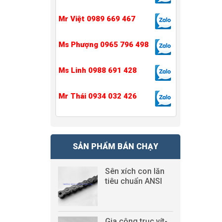
Mr Việt 0989 669 467
Ms Phượng 0965 796 498
Ms Linh 0988 691 428
Mr Thái 0934 032 426
SẢN PHẨM BÁN CHẠY
Sên xích con lăn
tiêu chuẩn ANSI
Gia công trục vít-