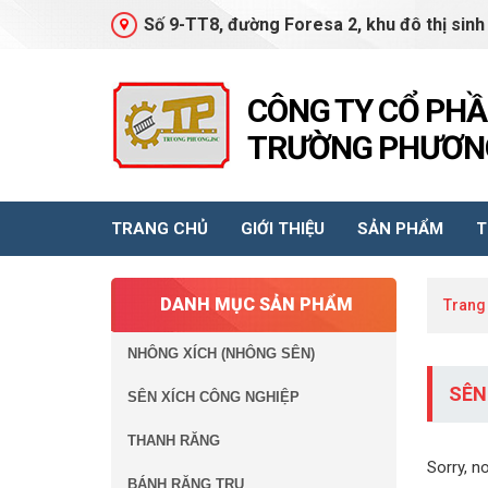
Số 9-TT8, đường Foresa 2, khu đô thị sinh
CÔNG TY CỔ PH
TRƯỜNG PHƯƠNG
TRANG CHỦ
GIỚI THIỆU
SẢN PHẨM
T
DANH MỤC SẢN PHẨM
Trang
NHÔNG XÍCH (NHÔNG SÊN)
SÊN
SÊN XÍCH CÔNG NGHIỆP
THANH RĂNG
Sorry, n
BÁNH RĂNG TRỤ