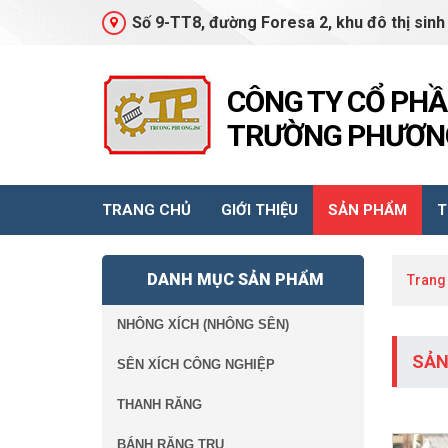
Số 9-TT8, đường Foresa 2, khu đô thị sinh
CÔNG TY CỔ PH
TRƯỜNG PHƯƠNG
TRANG CHỦ
GIỚI THIỆU
SẢN PHẨM
T
DANH MỤC SẢN PHẨM
Trang
NHÔNG XÍCH (NHÔNG SÊN)
SẢN
SÊN XÍCH CÔNG NGHIỆP
THANH RĂNG
BÁNH RĂNG TRỤ