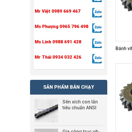
Mr Việt 0989 669 467
Ms Phượng 0965 796 498
Ms Linh 0988 691 428
Bánh ví
Mr Thái 0934 032 426
SẢN PHẨM BÁN CHẠY
Sên xích con lăn
tiêu chuẩn ANSI
Gia công trục vít-