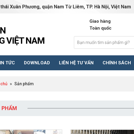
 thái Xuân Phương, quận Nam Từ Liêm, TP. Hà Nội, Việt Nam
truongphuongvn01@gm
Giao hàng
ẦN
Toàn quốc
 VIỆT NAM
IN TỨC
DOWNLOAD
LIÊN HỆ TƯ VẤN
CHÍNH SÁCH
 chủ
»
Sản phẩm
 PHẨM