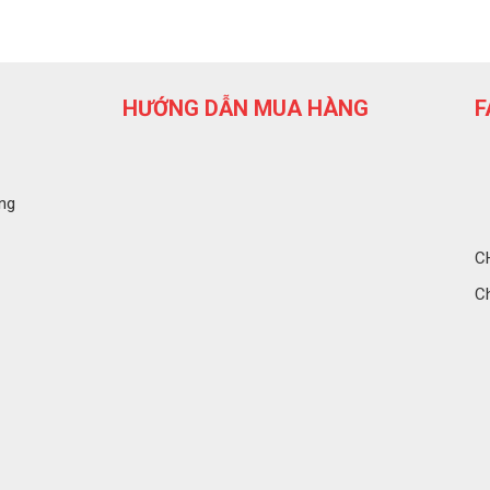
HƯỚNG DẪN MUA HÀNG
F
ng
C
C