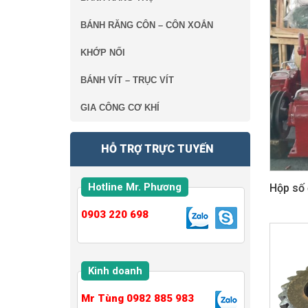
BÁNH RĂNG CÔN – CÔN XOẮN
KHỚP NỐI
BÁNH VÍT – TRỤC VÍT
GIA CÔNG CƠ KHÍ
HỖ TRỢ TRỰC TUYẾN
Hotline Mr. Phương
Hộp số
0903 220 698
Kinh doanh
Mr Tùng 0982 885 983